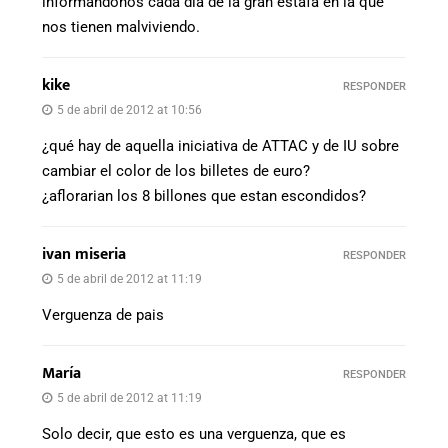
informándonos cada día de la gran estafa en la que
nos tienen malviviendo.
kike
RESPONDER
5 de abril de 2012 at 10:56
¿qué hay de aquella iniciativa de ATTAC y de IU sobre
cambiar el color de los billetes de euro?
¿aflorarian los 8 billones que estan escondidos?
ivan miseria
RESPONDER
5 de abril de 2012 at 11:19
Verguenza de pais
María
RESPONDER
5 de abril de 2012 at 11:19
Solo decir, que esto es una verguenza, que es