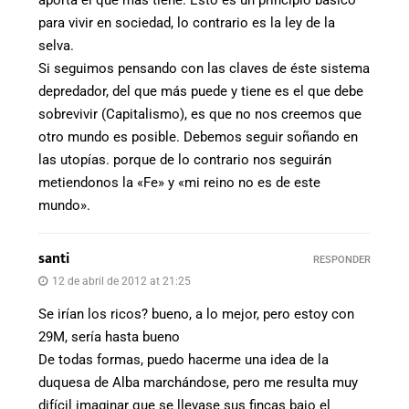
aporta el que más tiene. Esto es un principio básico
para vivir en sociedad, lo contrario es la ley de la
selva.
Si seguimos pensando con las claves de éste sistema
depredador, del que más puede y tiene es el que debe
sobrevivir (Capitalismo), es que no nos creemos que
otro mundo es posible. Debemos seguir soñando en
las utopías. porque de lo contrario nos seguirán
metiendonos la «Fe» y «mi reino no es de este
mundo».
santi
RESPONDER
12 de abril de 2012 at 21:25
Se irían los ricos? bueno, a lo mejor, pero estoy con
29M, sería hasta bueno
De todas formas, puedo hacerme una idea de la
duquesa de Alba marchándose, pero me resulta muy
difícil imaginar que se llevase sus fincas bajo el