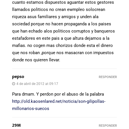
cuanto estamos dispuestos aguantar estos gestores
llamados politicos no crean ewmpleo solocrean
riqueza asus familiares y amigos y unden ala
sociedad porque no hacen propaganda a los paises
que han echado alos politicos corruptos y banqueros
estafadores en este pais a que altura dejamos a la
mafias. no cogen mas chorizos donde esta el dinero
que nos roban ,porque nos masacran con impuestos
donde nos quieren llevar.
pepso
RESPONDER
4 de abril de 2012 at 09:17
Para dmam. Y perdon por el abuso de la palabra
http://old.kaosenlared.net/noticia/son-gilipollas-
millonarios-suecos
29M
RESPONDER