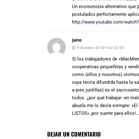
Un economista alternativo que 
postulados perfectamente aplica
http://www.youtube.com/watch
Jano
9 de enero de 2013 at 20:54
Si los trabajadores de «MacMierd
cooperativas pequeñitas y vendi
como (ellos y nosotros) vivimos
cuya teoría difundida hasta la 
a pies juntillas) es el sacrosa
todos. ¿por qué trabajar -en ma
abuela me lo decía siempre: «El 
LISTOS» ¡por suerte para ellos!….
DEJAR UN COMENTARIO