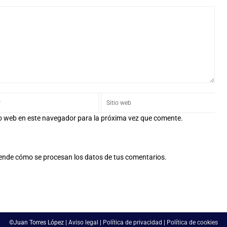
io web en este navegador para la próxima vez que comente.
ende cómo se procesan los datos de tus comentarios.
©Juan Torres López |
Aviso legal
|
Política de privacidad
|
Política de cookies