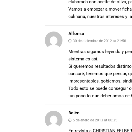
elaborada con aceite de oliva, 
Vamos a empezar a mover ficha a 
culinaria, nuestros intereses y 
Alfonso
30 de diciembre de 2012 at 21:58
Mientras sigamos leyendo y pen
sistema es así.
Si queremos resultados distint
cansaré, tenemos que pensar, qu
impresentables, gobiernos, sindi
Todo esto se puede conseguir co
tan poco lo que deberíamos de 
Belén
5 de enero de 2013 at 00:35
Entrevista a CHRISTIAN FELBER