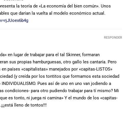
presenta la teoría de «La economía del bien común». Unos
bles que darían la vuelta al modelo económico actual.
?v=rjJUoex6b4g
RESPONDER
a» en lugar de trabajar para el tal Skinner, formaran
eran sus propias hamburguesas, otro gallo les cantaría. Pero
 en países «capitalistas» manejados por «capitas-LISTOS»
saciedad (y creída por los tontitos que formamos esta sociedad
nto INDIVIDUALISMO. Pues así de uno en uno van jodiendo a
las condiciones- para otro pudiendo trabajar para tí mismo? Mi
que es tonto, ni juega ni camina» Y el mundo de los «capitas-
¡¡¡está lleno de tontos!!!