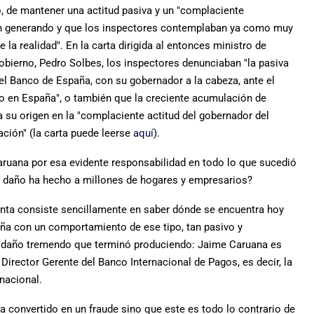
o, de mantener una actitud pasiva y un "complaciente
an generando y que los inspectores contemplaban ya como muy
e la realidad". En la carta dirigida al entonces ministro de
bierno, Pedro Solbes, los inspectores denunciaban "la pasiva
el Banco de España, con su gobernador a la cabeza, ante el
io en España", o también que la creciente acumulación de
a su origen en la "complaciente actitud del gobernador del
ación" (la carta puede leerse
aquí
).
aruana por esa evidente responsabilidad en todo lo que sucedió
to daño ha hecho a millones de hogares y empresarios?
unta consiste sencillamente en saber dónde se encuentra hoy
aña con un comportamiento de ese tipo, tan pasivo y
l daño tremendo que terminó produciendo: Jaime Caruana es
rector Gerente del Banco Internacional de Pagos, es decir, la
nacional.
a convertido en un fraude sino que este es todo lo contrario de