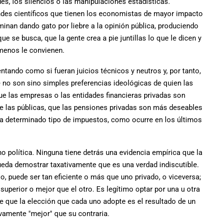
s, los silencios o las manipulaciones estadísticas.
des científicos que tienen los economistas de mayor impacto
minan dando gato por liebre a la opinión pública, produciendo
ue se busca, que la gente crea a pie juntillas lo que le dicen y
 menos le convienen.
ando como si fueran juicios técnicos y neutros y, por tanto,
e no son sino simples preferencias ideológicas de quien las
que las empresas o las entidades financieras privadas son
 las públicas, que las pensiones privadas son más deseables
ya determinado tipo de impuestos, como ocurre en los últimos
o política. Ninguna tiene detrás una evidencia empírica que la
 pueda demostrar taxativamente que es una verdad indiscutible.
, puede ser tan eficiente o más que uno privado, o viceversa;
superior o mejor que el otro. Es legítimo optar por una u otra
te que la elección que cada uno adopte es el resultado de un
tivamente "mejor" que su contraria.