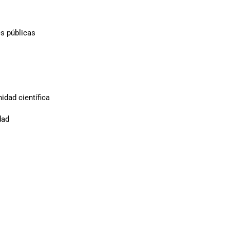
es públicas
idad científica
dad