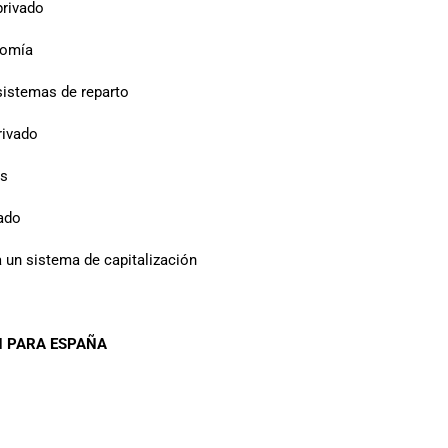
privado
nomía
sistemas de reparto
rivado
os
vado
a un sistema de capitalización
N PARA ESPAÑA