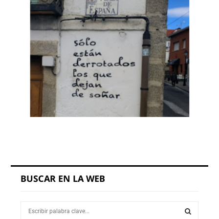
BUSCAR EN LA WEB
S
e