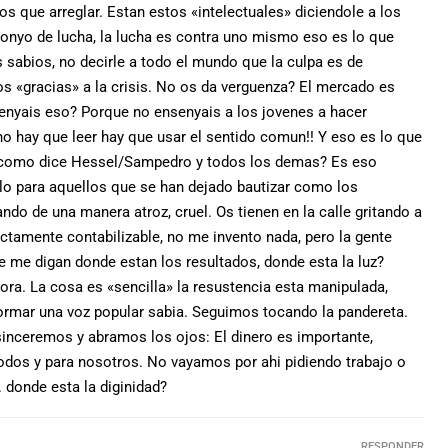
s que arreglar. Estan estos «intelectuales» diciendole a los
onyo de lucha, la lucha es contra uno mismo eso es lo que
 sabios, no decirle a todo el mundo que la culpa es de
os «gracias» a la crisis. No os da verguenza? El mercado es
enyais eso? Porque no ensenyais a los jovenes a hacer
s no hay que leer hay que usar el sentido comun!! Y eso es lo que
s como dice Hessel/Sampedro y todos los demas? Es eso
lo para aquellos que se han dejado bautizar como los
do de una manera atroz, cruel. Os tienen en la calle gritando a
ectamente contabilizable, no me invento nada, pero la gente
ue me digan donde estan los resultados, donde esta la luz?
ora. La cosa es «sencilla» la resustencia esta manipulada,
rmar una voz popular sabia. Seguimos tocando la pandereta.
inceremos y abramos los ojos: El dinero es importante,
odos y para nosotros. No vayamos por ahi pidiendo trabajo o
. donde esta la diginidad?
RESPONDER