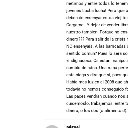
metimos y entre todos lo tenemo
jovenes Lucha lucha! Pero que c
deben de ensenyar estos viejitos
Gargamel. Y dejar de vender libr
nuestro tambien! Porque no ens
dinero??? Para salir de la crisi
NO ensenyais. A las barricada
sentido comun? Pues lo sera so
«indignados». Os estan manipulan
cambio de ruina. Una ruina perf
esta ciega y dira que si, pues q
Habia mas luz en el 2008 que ah
todavia no hemos conseguido fo
Las paces vendran cuando nos s
cuidemoslo, trabajemos, entre t
dinero, o los dos (o alimentos!).
Miguel