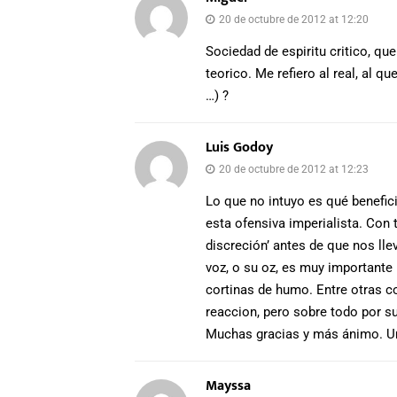
20 de octubre de 2012 at 12:20
Sociedad de espiritu critico, qu
teorico. Me refiero al real, al qu
…) ?
Luis Godoy
20 de octubre de 2012 at 12:23
Lo que no intuyo es qué benefic
esta ofensiva imperialista. Con 
discreción’ antes de que nos lle
voz, o su oz, es muy importante
cortinas de humo. Entre otras c
reaccion, pero sobre todo por su
Muchas gracias y más ánimo. U
Mayssa