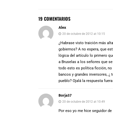
19 COMENTARIOS
Alex
20 de octubre de 2012 at 10:15
¿Habrase visto traición más alt
gobiernos? A no espera, que est
lógica del artículo lo primero q
a Bruselas a los señores que se
todo esto es política ficción, n
bancos y grandes inversores, ¿ t
pueblo? Ojalá la respuesta fuera
Borja37
20 de octubre de 2012 at 10:49
Por eso yo me hice seguidor de R