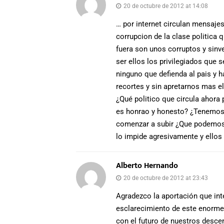
20 de octubre de 2012 at 14:08
… por internet circulan mensaje
corrupcion de la clase politica 
fuera son unos corruptos y sinve
ser ellos los privilegiados que 
ninguno que defienda al pais y h
recortes y sin apretarnos mas e
¿Qué politico que circula ahora 
es honrao y honesto? ¿Tenemos a
comenzar a subir ¿Que podemos h
lo impide agresivamente y ellos
Alberto Hernando
20 de octubre de 2012 at 23:43
Agradezco la aportación que int
esclarecimiento de este enorme
con el futuro de nuestros desce