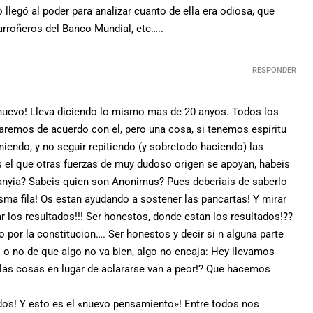
 llegó al poder para analizar cuanto de ella era odiosa, que
arroñeros del Banco Mundial, etc…..
RESPONDER
 nuevo! Lleva diciendo lo mismo mas de 20 anyos. Todos los
taremos de acuerdo con el, pero una cosa, si tenemos espiritu
niendo, y no seguir repitiendo (y sobretodo haciendo) las
 el que otras fuerzas de muy dudoso origen se apoyan, habeis
anyia? Sabeis quien son Anonimus? Pues deberiais de saberlo
sma fila! Os estan ayudando a sostener las pancartas! Y mirar
r los resultados!!! Ser honestos, donde estan los resultados!??
 por la constitucion…. Ser honestos y decir si n alguna parte
o no de que algo no va bien, algo no encaja: Hey llevamos
las cosas en lugar de aclararse van a peor!? Que hacemos
odos! Y esto es el «nuevo pensamiento»! Entre todos nos