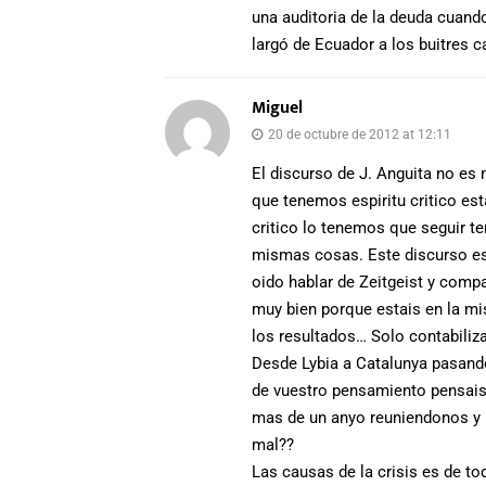
una auditoria de la deuda cuando
largó de Ecuador a los buitres c
Miguel
20 de octubre de 2012 at 12:11
El discurso de J. Anguita no es
que tenemos espiritu critico es
critico lo tenemos que seguir te
mismas cosas. Este discurso es
oido hablar de Zeitgeist y comp
muy bien porque estais en la mi
los resultados… Solo contabiliza
Desde Lybia a Catalunya pasando
de vuestro pensamiento pensais 
mas de un anyo reuniendonos y 
mal??
Las causas de la crisis es de t