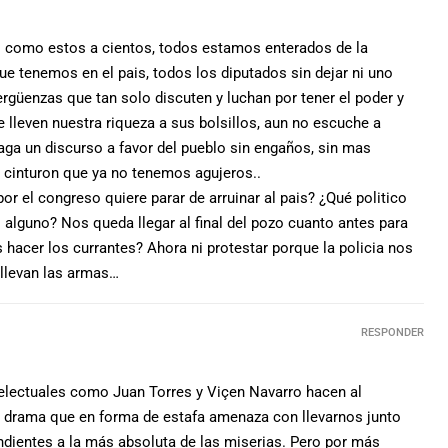
s como estos a cientos, todos estamos enterados de la
que tenemos en el pais, todos los diputados sin dejar ni uno
rgüenzas que tan solo discuten y luchan por tener el poder y
se lleven nuestra riqueza a sus bolsillos, aun no escuche a
aga un discurso a favor del pueblo sin engaños, sin mas
l cinturon que ya no tenemos agujeros..
por el congreso quiere parar de arruinar al pais? ¿Qué politico
lguno? Nos queda llegar al final del pozo cuanto antes para
acer los currantes? Ahora ni protestar porque la policia nos
 llevan las armas…
RESPONDER
electuales como Juan Torres y Viçen Navarro hacen al
 drama que en forma de estafa amenaza con llevarnos junto
ndientes a la más absoluta de las miserias. Pero por más