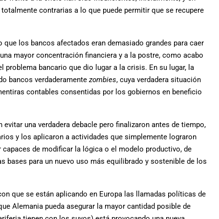
totalmente contrarias a lo que puede permitir que se recupere
ndo que los bancos afectados eran demasiado grandes para caer
 una mayor concentración financiera y a la postre, como acabo
l problema bancario que dio lugar a la crisis. En su lugar, la
ndo bancos verdaderamente
zombies
, cuya verdadera situación
entiras contables consentidas por los gobiernos en beneficio
 evitar una verdadera debacle pero finalizaron antes de tiempo,
ios y los aplicaron a actividades que simplemente lograron
r capaces de modificar la lógica o el modelo productivo, de
as bases para un nuevo uso más equilibrado y sostenible de los
n que se están aplicando en Europa las llamadas políticas de
que Alemania pueda asegurar la mayor cantidad posible de
eriferia tienen con los suyos) está provocando una nueva