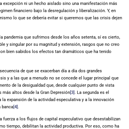
na excepción ni un hecho aislado sino una manifestación más
men financiero bajo la desregulación y liberalización. Y, en
ismo lo que se debería evitar si queremos que las crisis dejen
 la pandemia que sufrimos desde los años setenta, sí es cierto,
le y singular por su magnitud y extensión, rasgos que no creo
n bien sabidos los efectos tan dramáticos que ha tenido
nsecuencia de que se exacerban día a día dos grandes
isis y a las que a menudo no se concede el lugar principal que
emento de la desigualdad que, desde cualquier punto de vista
es más altos desde la Gran Depresión
[3]
. La segunda es el
la expansión de la actividad especulativa y a la innovación
a banca
[4]
.
 fuerza a los flujos de capital especulativo que desestabilizan
o tiempo, debilitan la actividad productiva. Por eso, como ha