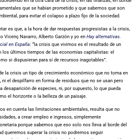
cediendo en la otra cara de la crisis, en las finanzas, en donde
damentales que se habían prometido y que sabemos que son
ental, para evitar el colapso a plazo fijo de la sociedad.
r es que, a la hora de dar respuestas progresistas a la crisis,
to Vicenç Navarro, Alberto Garzón y yo en
Hay alternativas.
cial en España
: “la crisis que vivimos es el resultado de un
 los últimos tiempos de las economías capitalistas: el
mo si dispusieran para sí de recursos inagotables”.
de la crisis un tipo de crecimiento económico que no toma en
, ni el despilfarro en forma de residuos que no se usan pero
la desaparición de especies, ni, por supuesto, lo que pueda
mo el horizonte o la belleza de un paisaje.
mos en cuenta las limitaciones ambientales, resulta que no
sidades, a crear empleo e ingresos, simplemente
onetaria porque sabemos que eso solo nos lleva al borde del
dad queremos superar la crisis no podremos seguir