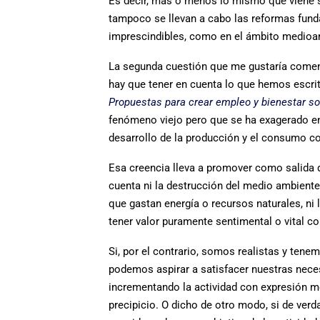
Es decir, más o menos lo mismo que viene su
tampoco se llevan a cabo las reformas fun
imprescindibles, como en el ámbito medioambi
La segunda cuestión que me gustaría comenta
hay que tener en cuenta lo que hemos escri
Propuestas para crear empleo y bienestar so
fenómeno viejo pero que se ha exagerado en
desarrollo de la producción y el consumo co
Esa creencia lleva a promover como salida 
cuenta ni la destrucción del medio ambiente
que gastan energía o recursos naturales, ni 
tener valor puramente sentimental o vital co
Si, por el contrario, somos realistas y tene
podemos aspirar a satisfacer nuestras nece
incrementando la actividad con expresión m
precipicio. O dicho de otro modo, si de ver