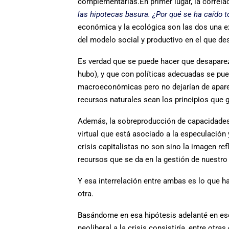
complementarias.
En primer lugar, la correl
las hipotecas basura. ¿Por qué se ha caído 
económica y la ecológica son las dos una e
del modelo social y productivo en el que de
Es verdad que se puede hacer que desaparezc
hubo), y que con políticas adecuadas se pue
macroeconómicas pero no dejarían de aparece
recursos naturales sean los principios que g
Además, la sobreproducción de capacidades p
virtual que está asociado a la especulación 
crisis capitalistas no son sino la imagen ref
recursos que se da en la gestión de nuestro
Y esa interrelación entre ambas es lo que h
otra.
Basándome en esa hipótesis adelanté en ese 
neoliberal a la crisis consistiría, entre otra