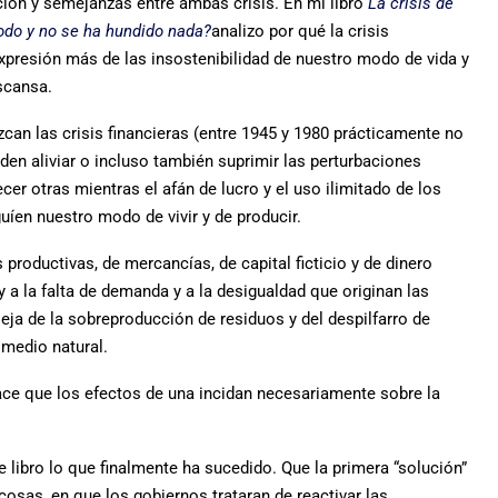
ación y semejanzas entre ambas crisis. En mi libro
La crisis de
todo y no se ha hundido nada?
analizo por qué la crisis
xpresión más de las insostenibilidad de nuestro modo de vida y
scansa.
an las crisis financieras (entre 1945 y 1980 prácticamente no
den aliviar o incluso también suprimir las perturbaciones
r otras mientras el afán de lucro y el uso ilimitado de los
uíen nuestro modo de vivir y de producir.
roductivas, de mercancías, de capital ficticio y de dinero
y a la falta de demanda y a la desigualdad que originan las
leja de la sobreproducción de residuos y del despilfarro de
 medio natural.
ace que los efectos de una incidan necesariamente sobre la
libro lo que finalmente ha sucedido. Que la primera “solución”
s cosas, en que los gobiernos trataran de reactivar las