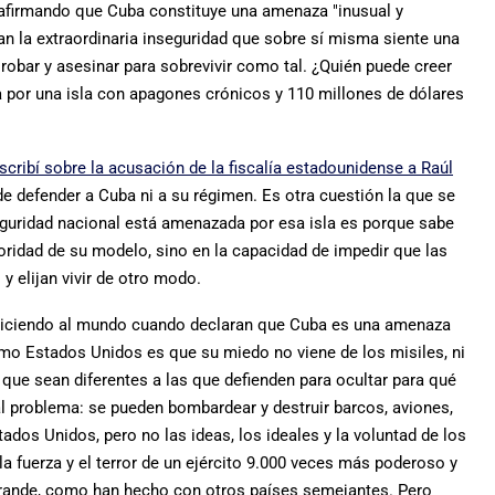
afirmando que Cuba constituye una amenaza "inusual y
lan la extraordinaria inseguridad que sobre sí misma siente una
obar y asesinar para sobrevivir como tal. ¿Quién puede creer
por una isla con apagones crónicos y 110 millones de dólares
cribí sobre la acusación de la fiscalía estadounidense a Raúl
e defender a Cuba ni a su régimen. Es otra cuestión la que se
eguridad nacional está amenazada por esa isla es porque sabe
ridad de su modelo, sino en la capacidad de impedir que las
 elijan vivir de otro modo.
 diciendo al mundo cuando declaran que Cuba es una amenaza
omo Estados Unidos es que su miedo no viene de los misiles, ni
 que sean diferentes a las que defienden para ocultar para qué
pal problema: se pueden bombardear y destruir barcos, aviones,
ados Unidos, pero no las ideas, los ideales y la voluntad de los
a fuerza y el terror de un ejército 9.000 veces más poderoso y
ande, como han hecho con otros países semejantes. Pero