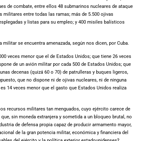
ues de combate, entre ellos 48 submarinos nucleares de ataque
s militares entre todas las ramas; más de 5.500 ojivas
esplegadas y listas para su empleo; y 400 misiles balísticos
a militar se encuentra amenazada, según nos dicen, por Cuba.
.000 veces menor que el de Estados Unidos; que tiene 26 veces
ispone de un avión militar por cada 500 de Estados Unidos; que
unas decenas (quizá 60 o 70) de patrulleras y buques ligeros,
upuesto, que no dispone ni de ojivas nucleares, ni de ninguna
al es 14 veces menor que el gasto que Estados Unidos realiza
sos recursos militares tan menguados, cuyo ejército carece de
que, sin moneda extranjera y sometida a un bloqueo brutal, no
industria de defensa propia capaz de producir armamento mayor,
ional de la gran potencia militar, económica y financiera del
bles del ejército y la política exterior estadounidenses?