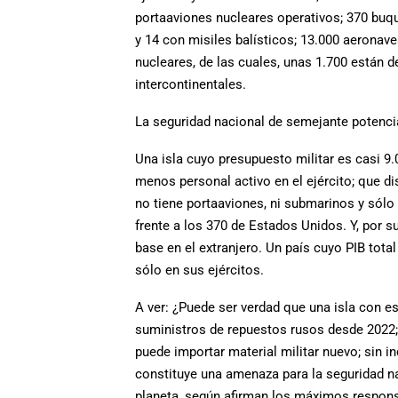
portaaviones nucleares operativos; 370 buq
y 14 con misiles balísticos; 13.000 aeronave
nucleares, de las cuales, unas 1.700 están d
intercontinentales.
La seguridad nacional de semejante potenci
Una isla cuyo presupuesto militar es casi 9
menos personal activo en el ejército; que d
no tiene portaaviones, ni submarinos y sólo 
frente a los 370 de Estados Unidos. Y, por s
base en el extranjero. Un país cuyo PIB tot
sólo en sus ejércitos.
A ver: ¿Puede ser verdad que una isla con e
suministros de repuestos rusos desde 2022; 
puede importar material militar nuevo; sin 
constituye una amenaza para la seguridad nac
planeta, según afirman los máximos responsa