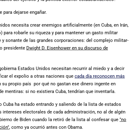
e para dejarse engañar.
idos necesita crear enemigos artificialmente (en Cuba, en Irán,
) para robarle su riqueza y para mantener un gasto militar
e y sonante de las grandes corporaciones: del complejo militar-
pio presidente
Dwight D. Eisenhower en su discurso de
obierna Estados Unidos necesitan recurrir al miedo y a decir
icar el expolio a otras naciones que
cada día reconocen más
n su propio país por qué no gastan ese dinero ingente en
e mentiras: si no existiera Cuba, tendrían que inventarla.
 Cuba ha estado entrando y saliendo de la lista de estados
s intereses electorales de cada administración, no al de algén
bierno de Biden cuando la retiró de la lista al confesar que
"no
ción"
, como ya ocurrió antes con Obama.