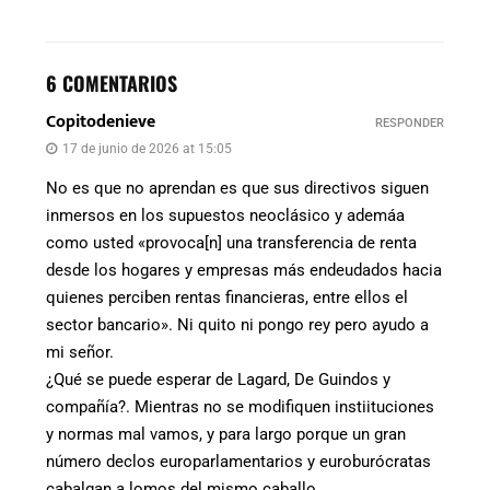
6 COMENTARIOS
Copitodenieve
RESPONDER
17 de junio de 2026 at 15:05
No es que no aprendan es que sus directivos siguen
inmersos en los supuestos neoclásico y ademáa
como usted «provoca[n] una transferencia de renta
desde los hogares y empresas más endeudados hacia
quienes perciben rentas financieras, entre ellos el
sector bancario». Ni quito ni pongo rey pero ayudo a
mi señor.
¿Qué se puede esperar de Lagard, De Guindos y
compañía?. Mientras no se modifiquen instiituciones
y normas mal vamos, y para largo porque un gran
número declos europarlamentarios y euroburócratas
cabalgan a lomos del mismo caballo.