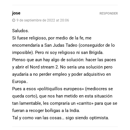
jose
RESPONDER
9 de septiembre de 2022 at 20:06
Saludos.
Si fuese religioso, por medio de la fe, me
encomendaría a San Judas Tadeo (conseguidor de lo
imposible). Pero ni soy religioso ni san Brígida.
Pienso que aun hay algo de solución: hacer las paces
y abrir el Nord stream 2. No sería una solución pero
ayudaría a no perder empleo y poder adquisitivo en
Europa..
Pues a esos «polítiquillos europeos» (mediocres se
queda corto), que nos han metido en esta situación
tan lamentable, les compraría un «carrito» para que se
fueran a recoger boñigas a la India.
Tal y como van las cosas… sigo siendo optimista.