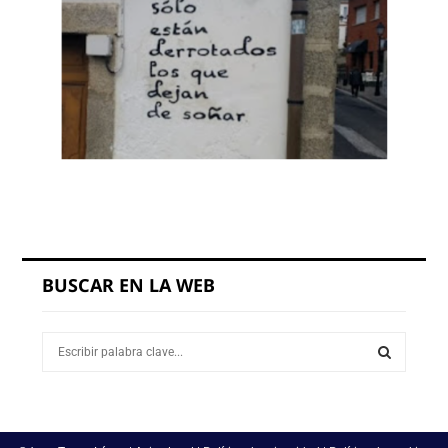
BUSCAR EN LA WEB
S
e
a
S
r
c
E
h