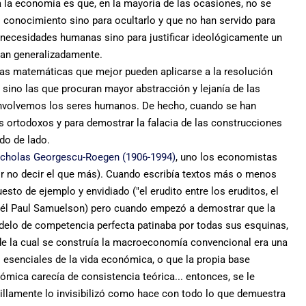
 la economía es que, en la mayoría de las ocasiones, no se
 el conocimiento sino para ocultarlo y que no han servido para
as necesidades humanas sino para justificar ideológicamente un
tan generalizadamente.
las matemáticas que mejor pueden aplicarse a la resolución
ino las que procuran mayor abstracción y lejanía de las
nvolvemos los seres humanos. De hecho, cuando se han
s ortodoxos y para demostrar la falacia de las construcciones
do de lado.
cholas Georgescu-Roegen (1906-1994)
, uno los economistas
r no decir el que más). Cuando escribía textos más o menos
sto de ejemplo y envidiado ("el erudito entre los eruditos, el
e él Paul Samuelson) pero cuando empezó a demostrar que la
odelo de competencia perfecta patinaba por todas sus esquinas,
r de la cual se construía la macroeconomía convencional era una
s esenciales de la vida económica, o que la propia base
ómica carecía de consistencia teórica... entonces, se le
illamente lo invisibilizó como hace con todo lo que demuestra