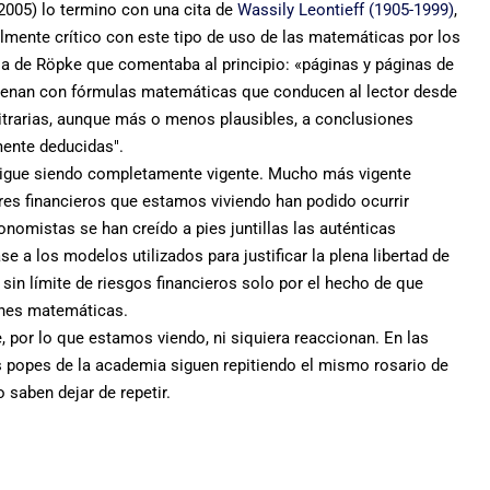
005) lo termino con una cita de
Wassily Leontieff (1905-1999)
,
mente crítico con este tipo de uso de las matemáticas por los
 de Röpke que comentaba al principio: «páginas y páginas de
llenan con fórmulas matemáticas que conducen al lector desde
trarias, aunque más o menos plausibles, a conclusiones
mente deducidas".
sigue siendo completamente vigente. Mucho más vigente
tres financieros que estamos viviendo han podido ocurrir
omistas se han creído a pies juntillas las auténticas
 a los modelos utilizados para justificar la plena libertad de
 sin límite de riesgos financieros solo por el hecho de que
ones matemáticas.
, por lo que estamos viendo, ni siquiera reaccionan. En las
s popes de la academia siguen repitiendo el mismo rosario de
saben dejar de repetir.