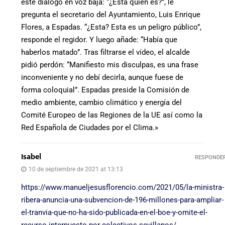
este diálogo en voz baja: “¿Ésta quién es?”, le
pregunta el secretario del Ayuntamiento, Luis Enrique
Flores, a Espadas. “¿Esta? Esta es un peligro público”,
responde el regidor. Y luego añade: “Había que
haberlos matado”. Tras filtrarse el vídeo, el alcalde
pidió perdón: “Manifiesto mis disculpas, es una frase
inconveniente y no debí decirla, aunque fuese de
forma coloquial”. Espadas preside la Comisión de
medio ambiente, cambio climático y energía del
Comité Europeo de las Regiones de la UE así como la
Red Española de Ciudades por el Clima.»
Isabel
RESPONDE
10 de septiembre de 2021 at 13:13
https://www.manueljesusflorencio.com/2021/05/la-ministra-
ribera-anuncia-una-subvencion-de-196-millones-para-ampliar-
el-tranvia-que-no-ha-sido-publicada-en-el-boe-y-omite-el-