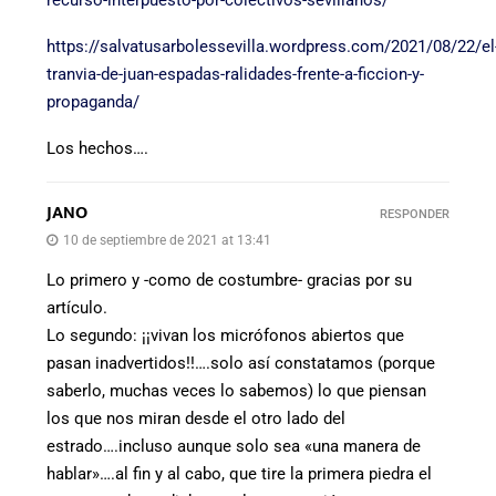
recurso-interpuesto-por-colectivos-sevillanos/
https://salvatusarbolessevilla.wordpress.com/2021/08/22/el
tranvia-de-juan-espadas-ralidades-frente-a-ficcion-y-
propaganda/
Los hechos….
JANO
RESPONDER
10 de septiembre de 2021 at 13:41
Lo primero y -como de costumbre- gracias por su
artículo.
Lo segundo: ¡¡vivan los micrófonos abiertos que
pasan inadvertidos!!….solo así constatamos (porque
saberlo, muchas veces lo sabemos) lo que piensan
los que nos miran desde el otro lado del
estrado….incluso aunque solo sea «una manera de
hablar»….al fin y al cabo, que tire la primera piedra el