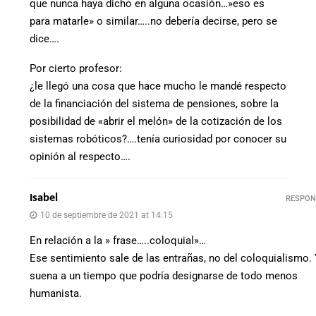
que nunca haya dicho en alguna ocasión…»eso es
para matarle» o similar…..no debería decirse, pero se
dice….
Por cierto profesor:
¿le llegó una cosa que hace mucho le mandé respecto
de la financiación del sistema de pensiones, sobre la
posibilidad de «abrir el melón» de la cotización de los
sistemas robóticos?….tenía curiosidad por conocer su
opinión al respecto….
Isabel
RESPON
10 de septiembre de 2021 at 14:15
En relación a la » frase…..coloquial»…
Ese sentimiento sale de las entrañas, no del coloquialismo.
suena a un tiempo que podría designarse de todo menos
humanista.