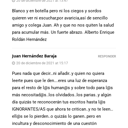
20 de diciembre de 2021 at 13:47
Blanco y en botella pero ni los ciegos y sordos
quieren ver ni escuchar,por avaricia,así de sencillo
amigo y colega Juan. Ah y que no nos quiten la salud
para acumular más. Un fuerte abrazo. Alberto Enrique
Roldán Hernández
Juan Hernández Baraja
RESPONDER
20 de diciembre de 2021 at 15:17
Pues nada que decir…ni añadir..y quien no quiera
leerte pues que le den….eres una luz de esperanza
para el resto de l@s human@s y sobre todo para l@s
más necositad@s..los olvidados..los parias..y algún
día quizás te reconocerán tus escritos hasta l@s
IGNORANTES/AS que ahora te critican..y no te leen…
ell@s se lo pierden..o quizás lo ganen..pero en
incultura y desconocimiento de una cuestón