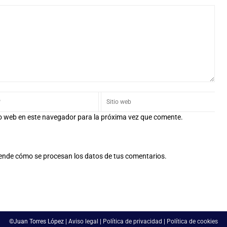
io web en este navegador para la próxima vez que comente.
ende cómo se procesan los datos de tus comentarios.
©Juan Torres López |
Aviso legal
|
Política de privacidad
|
Política de cookies