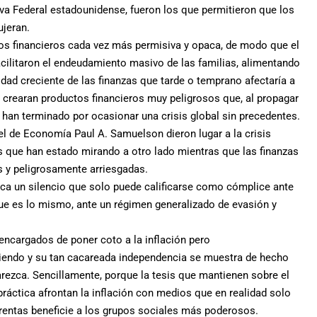
rva Federal estadounidense, fueron los que permitieron que los
ujeran.
os financieros cada vez más permisiva y opaca, de modo que el
acilitaron el endeudamiento masivo de las familias, alimentando
lidad creciente de las finanzas que tarde o temprano afectaría a
 crearan productos financieros muy peligrosos que, al propagar
, han terminado por ocasionar una crisis global sin precedentes.
l de Economía Paul A. Samuelson dieron lugar a la crisis
s que han estado mirando a otro lado mientras que las finanzas
s y peligrosamente arriesgadas.
ica un silencio que solo puede calificarse como cómplice ante
 que es lo mismo, ante un régimen generalizado de evasión y
encargados de poner coto a la inflación pero
ubiendo y su tan cacareada independencia se muestra de hecho
rezca. Sencillamente, porque la tesis que mantienen sobre el
 práctica afrontan la inflación con medios que en realidad solo
 rentas beneficie a los grupos sociales más poderosos.