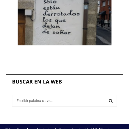
BUSCAR EN LA WEB
S
e
a
S
r
c
E
h