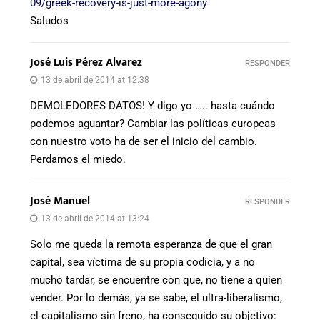
09/greek-recovery-is-just-more-agony
Saludos
José Luis Pérez Alvarez
RESPONDER
13 de abril de 2014 at 12:38
DEMOLEDORES DATOS! Y digo yo ….. hasta cuándo
podemos aguantar? Cambiar las políticas europeas
con nuestro voto ha de ser el inicio del cambio.
Perdamos el miedo.
José Manuel
RESPONDER
13 de abril de 2014 at 13:24
Solo me queda la remota esperanza de que el gran
capital, sea víctima de su propia codicia, y a no
mucho tardar, se encuentre con que, no tiene a quien
vender. Por lo demás, ya se sabe, el ultra-liberalismo,
el capitalismo sin freno, ha conseguido su objetivo: