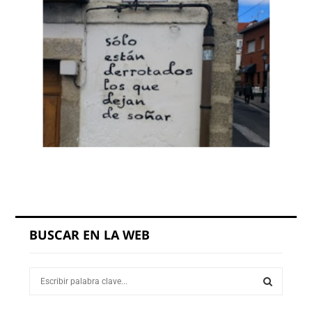
BUSCAR EN LA WEB
S
e
a
S