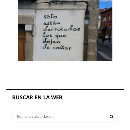
BUSCAR EN LA WEB
S
e
a
S