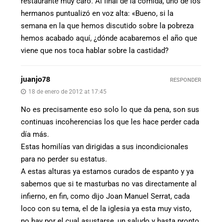
restaurante muy caro. Al final de la comida, uno de los
hermanos puntualizó en voz alta: «Bueno, si la
semana en la que hemos discutido sobre la pobreza
hemos acabado aquí, ¿dónde acabaremos el año que
viene que nos toca hablar sobre la castidad?
juanjo78
RESPONDER
18 de enero de 2012 at 17:45
No es precisamente eso solo lo que da pena, son sus
continuas incoherencias los que les hace perder cada
día más.
Estas homilías van dirigidas a sus incondicionales
para no perder su estatus.
A estas alturas ya estamos curados de espanto y ya
sabemos que si te masturbas no vas directamente al
infierno, en fin, como dijo Joan Manuel Serrat, cada
loco con su tema, el de la iglesia ya esta muy visto,
no hay por el cual asustarse, un saludo y hasta pronto