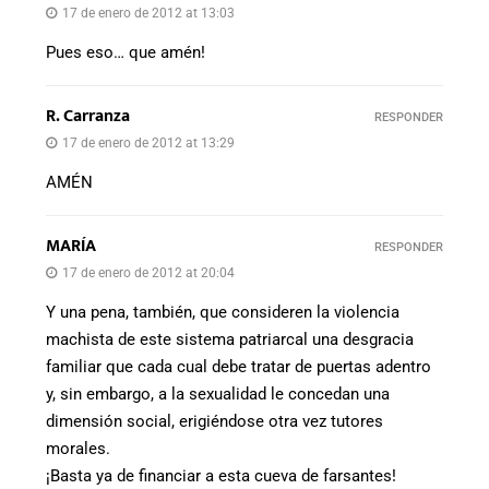
17 de enero de 2012 at 13:03
Pues eso… que amén!
R. Carranza
RESPONDER
17 de enero de 2012 at 13:29
AMÉN
MARÍA
RESPONDER
17 de enero de 2012 at 20:04
Y una pena, también, que consideren la violencia
machista de este sistema patriarcal una desgracia
familiar que cada cual debe tratar de puertas adentro
y, sin embargo, a la sexualidad le concedan una
dimensión social, erigiéndose otra vez tutores
morales.
¡Basta ya de financiar a esta cueva de farsantes!