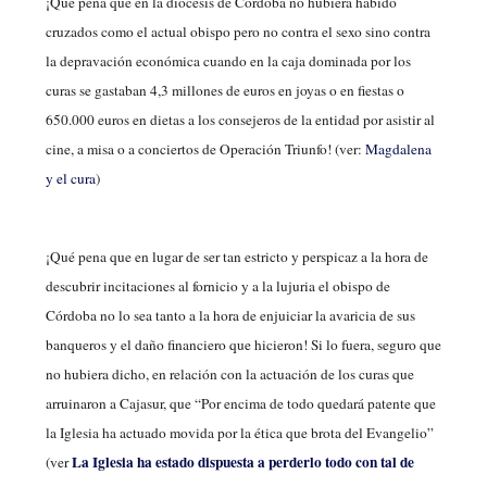
¡Qué pena que en la diócesis de Córdoba no hubiera habido
cruzados como el actual obispo pero no contra el sexo sino contra
la depravación económica cuando en la caja dominada por los
curas se gastaban 4,3 millones de euros en joyas o en fiestas o
650.000 euros en dietas a los consejeros de la entidad por asistir al
cine, a misa o a conciertos de Operación Triunfo! (ver:
Magdalena
y el cura
)
¡Qué pena que en lugar de ser tan estricto y perspicaz a la hora de
descubrir incitaciones al fornicio y a la lujuria el obispo de
Córdoba no lo sea tanto a la hora de enjuiciar la avaricia de sus
banqueros y el daño financiero que hicieron! Si lo fuera, seguro que
no hubiera dicho, en relación con la actuación de los curas que
arruinaron a Cajasur, que “Por encima de todo quedará patente que
la Iglesia ha actuado movida por la ética que brota del Evangelio”
La Iglesia ha estado dispuesta a perderlo todo con tal de
(ver