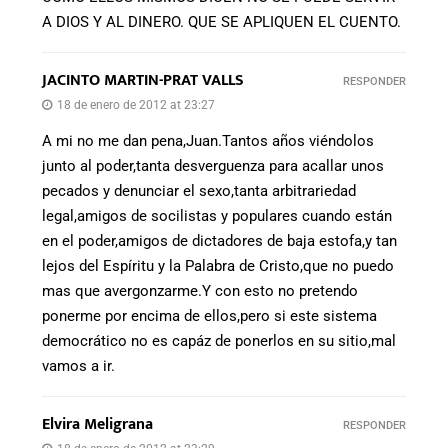
A DIOS Y AL DINERO. QUE SE APLIQUEN EL CUENTO.
JACINTO MARTIN-PRAT VALLS
RESPONDER
18 de enero de 2012 at 23:27
A mi no me dan pena,Juan.Tantos años viéndolos
junto al poder,tanta desverguenza para acallar unos
pecados y denunciar el sexo,tanta arbitrariedad
legal,amigos de socilistas y populares cuando están
en el poder,amigos de dictadores de baja estofa,y tan
lejos del Espíritu y la Palabra de Cristo,que no puedo
mas que avergonzarme.Y con esto no pretendo
ponerme por encima de ellos,pero si este sistema
democrático no es capáz de ponerlos en su sitio,mal
vamos a ir.
Elvira Meligrana
RESPONDER