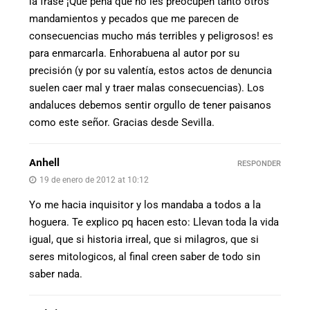
la frase ¡Qué pena que no les preocupen tanto otros
mandamientos y pecados que me parecen de
consecuencias mucho más terribles y peligrosos! es
para enmarcarla. Enhorabuena al autor por su
precisión (y por su valentía, estos actos de denuncia
suelen caer mal y traer malas consecuencias). Los
andaluces debemos sentir orgullo de tener paisanos
como este señor. Gracias desde Sevilla.
Anhell
RESPONDER
19 de enero de 2012 at 10:12
Yo me hacia inquisitor y los mandaba a todos a la
hoguera. Te explico pq hacen esto: Llevan toda la vida
igual, que si historia irreal, que si milagros, que si
seres mitologicos, al final creen saber de todo sin
saber nada.