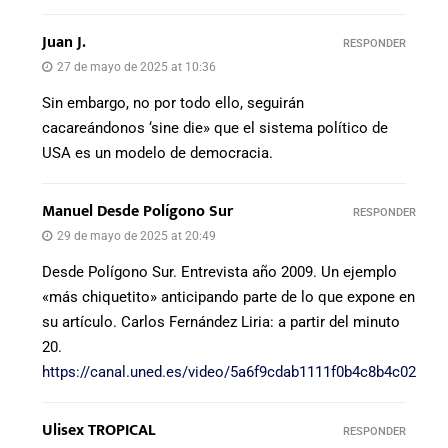
Juan J.
RESPONDER
27 de mayo de 2025 at 10:36
Sin embargo, no por todo ello, seguirán
cacareándonos ‘sine die» que el sistema político de
USA es un modelo de democracia.
Manuel Desde Polígono Sur
RESPONDER
29 de mayo de 2025 at 20:49
Desde Polígono Sur. Entrevista año 2009. Un ejemplo
«más chiquetito» anticipando parte de lo que expone en
su artículo. Carlos Fernández Liria: a partir del minuto
20.
https://canal.uned.es/video/5a6f9cdab1111f0b4c8b4c02
Ulisex TROPICAL
RESPONDER