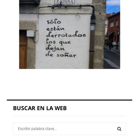
BUSCAR EN LA WEB
S
e
a