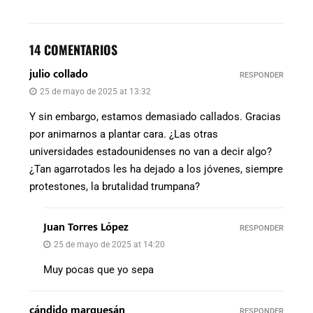
14 COMENTARIOS
julio collado
RESPONDER
25 de mayo de 2025 at 13:32
Y sin embargo, estamos demasiado callados. Gracias
por animarnos a plantar cara. ¿Las otras
universidades estadounidenses no van a decir algo?
¿Tan agarrotados les ha dejado a los jóvenes, siempre
protestones, la brutalidad trumpana?
Juan Torres López
RESPONDER
25 de mayo de 2025 at 14:20
Muy pocas que yo sepa
cándido marquesán
RESPONDER