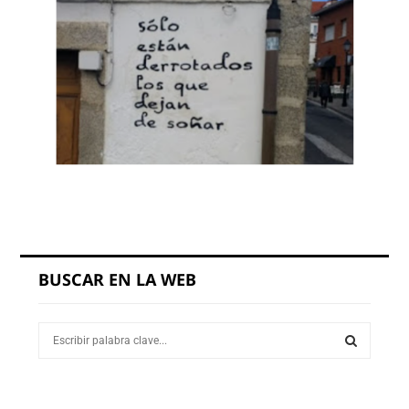
BUSCAR EN LA WEB
S
e
a
S
r
c