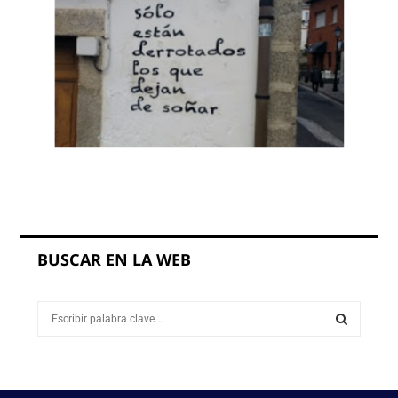
BUSCAR EN LA WEB
S
e
a
S
r
c
E